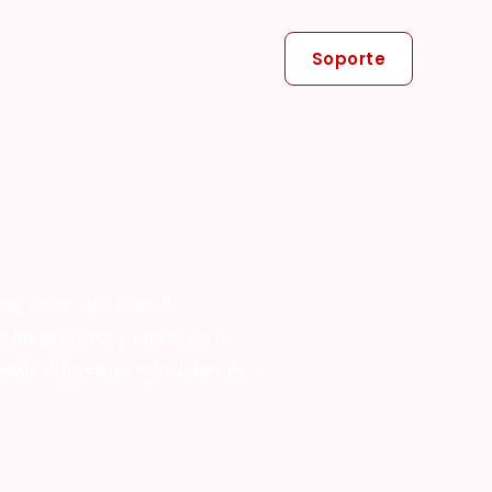
Soporte
log Tools, una suite de
 los procesos y tareas de tu
ando diferentes soluciones para